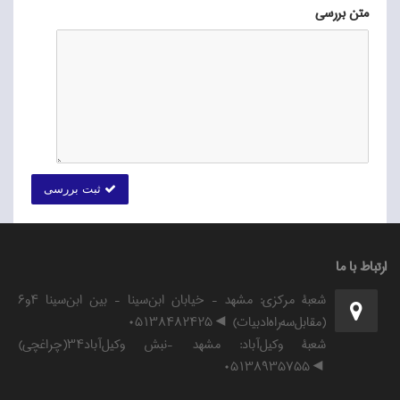
متن بررسی
ثبت بررسی
ارتباط با ما
شعبۀ مرکزی: مشهد - خیابان ابن‌سینا - بین ابن‌سینا ۴و۶
(مقابل‌سه‌راه‌ادبیات) ◄۰۵۱۳۸۴۸۲۴۲۵
شعبۀ وکیل‌آباد: مشهد -نبش وکیل‌آباد۳۴(چراغچی)
◄۰۵۱۳۸۹۳۵۷۵۵