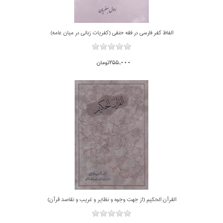
الفاظ كفر فارسي در فقه حنفي (كفريات زباني در ميان عامه)
255,000تومان
القرآن الحكيم (از جهت وجوه و نظاير و غريب و نقاصد قرآن)