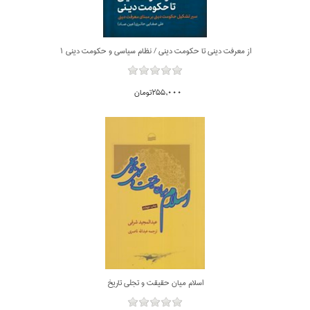
از معرفت ديني تا حكومت ديني / نظام سياسي و حكومت ديني 1
255,000تومان
اسلام ميان حقيقت و تجلي تاريخ