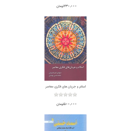
230,000تومان
اسلام و جريان هاي فكري معاصر
500,000تومان