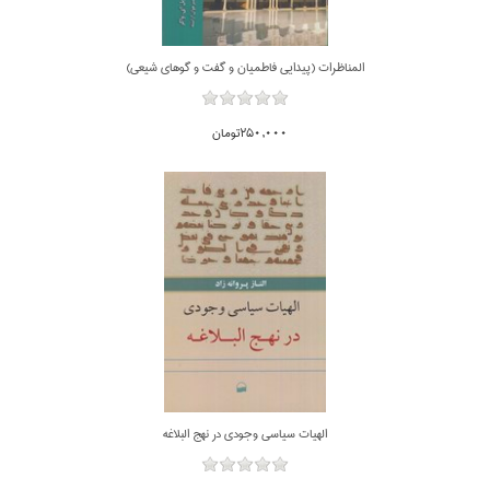
المناظرات (پيدايي فاطميان و گفت و گوهاي شيعي)
250,000تومان
الهيات سياسي وجودي در نهج البلاغه