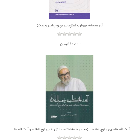
آن هميشه مهربان (گفتارهايي درباره پيامبر رحمت)
110,000تومان
آيت الله منتظري و نهج البلاغه 1 (مجموعه مقالات همايش علمي نهج البلاغه و آيت الله منتظري)