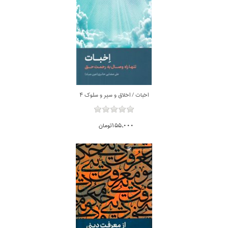
اخبات / اخلاق و سير و سلوك 4
155,000تومان