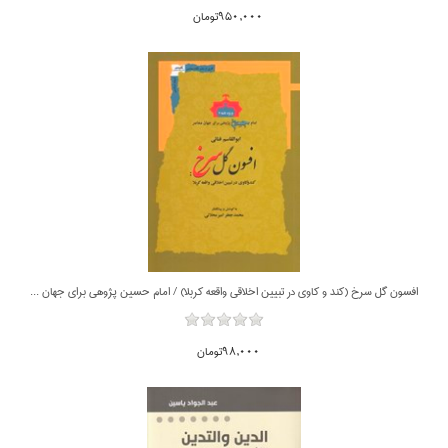
950,000تومان
افسون گل سرخ (كند و كاوي در تبيين اخلاقي واقعه كربلا) / امام حسين پژوهي براي جهان معاصر
98,000تومان