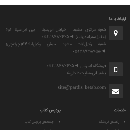
ارتباط با ما
شعبۀ مرکزی: مشهد - خیابان ابن‌سینا - بین ابن‌سینا ۴و۶
(مقابل‌سه‌راه‌ادبیات) ◄۰۵۱۳۸۴۸۲۴۲۵
شعبۀ وکیل‌آباد: مشهد -نبش وکیل‌آباد۳۴(چراغچی)
◄۰۵۱۳۸۹۳۵۷۵۵
فروشگاه اینترنتی ◄۰۵۱۳۸۴۸۲۴۲۵
پشتیبانی-سایت:داخلی۵
site@pardis-ketab.com
خدمات
پرديس كتاب
راهنمای فروشگاه
جمعه‌های پردیس کتاب