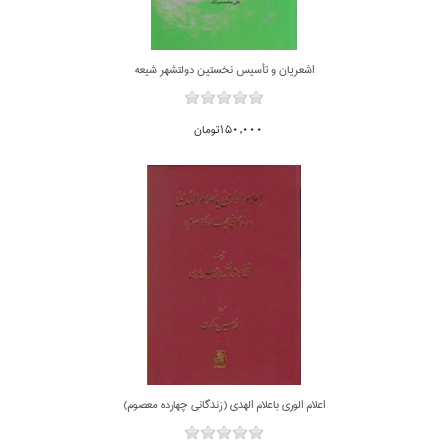
اشعريان و تأسيس نخستين دولتشهر شيعه
150,000تومان
اعلام الوري باعلام الهدي (زندگاني چهارده معصوم)