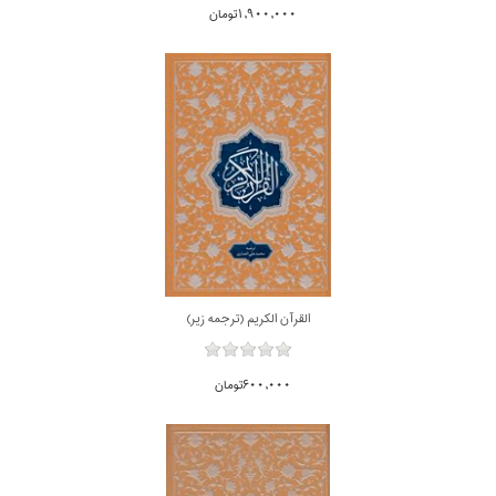
1,900,000تومان
القرآن الكريم (ترجمه زير)
600,000تومان