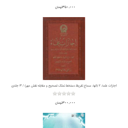
350,000تومان
اجازات علماء 2 (انهاء سماع تقريظ دستخط تملك تصحيح و مقابله نقش مهر) / 3 جلدي
300,000تومان