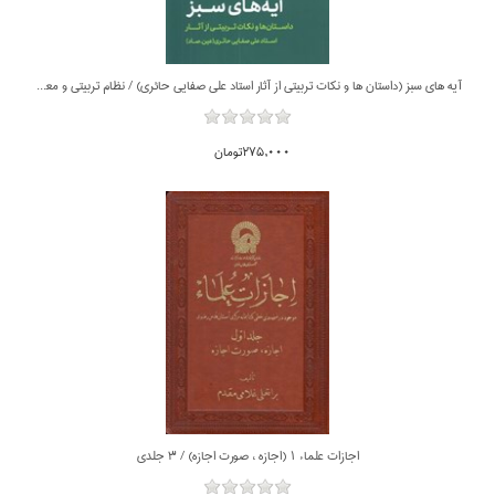
آيه هاي سبز (داستان ها و نكات تربيتي از آثار استاد علي صفايي حائري) / نظام تربيتي و معرفتي 6
275,000تومان
اجازات علماء 1 (اجازه ، صورت اجازه) / 3 جلدي