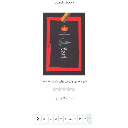
215,000تومان
امام حسين پژوهي براي جهان معاصر 1
90,000تومان
...
50
8
7
6
5
4
3
2
1