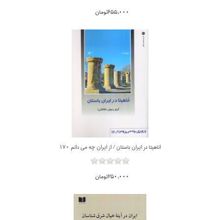
655,000تومان
اناهيتا در ايران باستان / از ايران چه مي دانم 170
250,000تومان