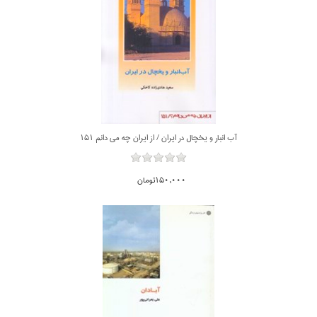
آب انبار و يخچال در ايران / از ايران چه مي دانم 151
150,000تومان