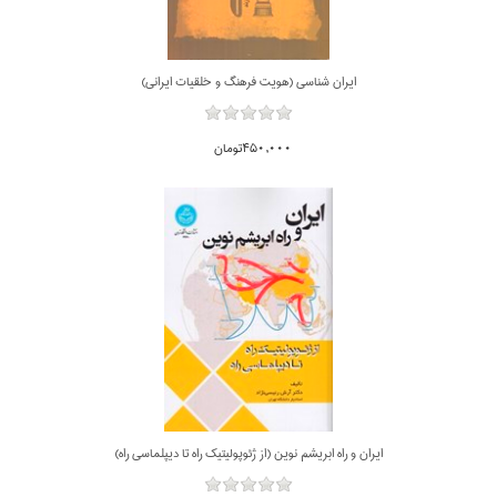
ايران شناسي (هويت فرهنگ و خلقيات ايراني)
450,000تومان
ايران و راه ابريشم نوين (از ژئوپوليتيك راه تا ديپلماسي راه)