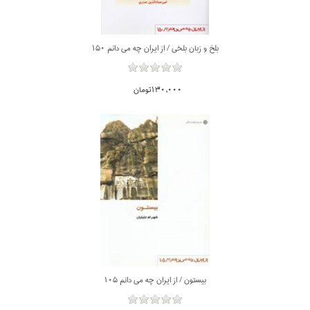
بلخ و زبان بلخي / از ايران چه مي دانم 150
130,000تومان
بيستون / از ايران چه مي دانم 105