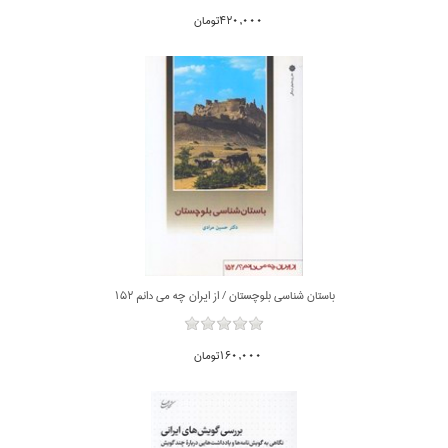
420,000تومان
باستان شناسي بلوچستان / از ايران چه مي دانم 152
160,000تومان