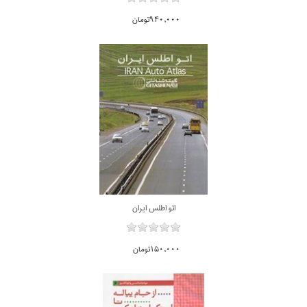
940,000تومان
اتو اطلس ايران
150,000تومان