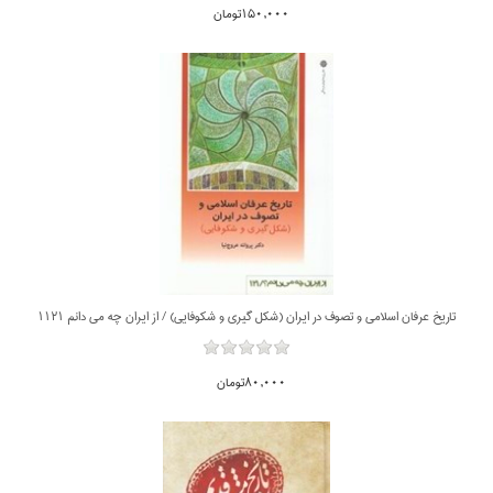
150,000تومان
تاريخ عرفان اسلامي و تصوف در ايران (شكل گيري و شكوفايي) / از ايران چه مي دانم 1121
80,000تومان