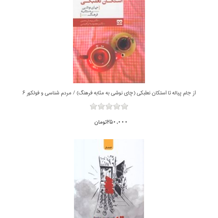
از جام پياله تا استكان نعلبكي (چاي نوشي به مثابه فرهنگ) / مردم شناسي و فولكور 6
250,000تومان