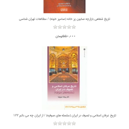
تاريخ شفاهي بازارچه صابون پز خانه (صامپز خونه) / مطالعات تهران شناسي
550,000تومان
تاريخ عرفان اسلامي و تصوف در ايران (سلسله هاي صوفيه) / از ايران چه مي دانم 122