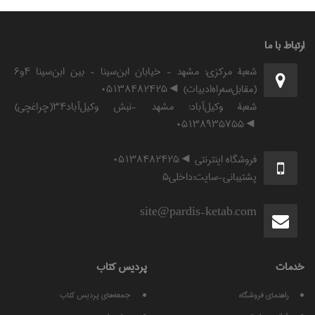
ارتباط با ما
شعبۀ مرکزی: مشهد - خیابان ابن‌سینا - بین ابن‌سینا ۴و۶
(مقابل‌سه‌راه‌ادبیات) ◄۰۵۱۳۸۴۸۲۴۲۵
شعبۀ وکیل‌آباد: مشهد -نبش وکیل‌آباد۳۴(چراغچی)
◄۰۵۱۳۸۹۳۵۷۵۵
فروشگاه اینترنتی ◄۰۵۱۳۸۴۸۲۴۲۵
پشتیبانی-سایت:داخلی۵
site@pardis-ketab.com
خدمات
پرديس كتاب
راهنمای فروشگاه
جمعه‌های پردیس کتاب