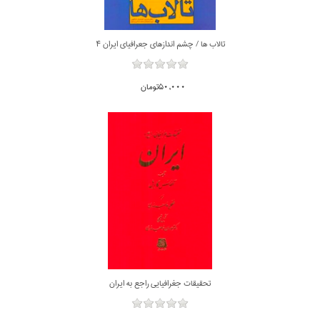
تالاب ها / چشم اندازهاي جعرافياي ايران 4
50,000تومان
تحقيقات جغرافيايي راجع به ايران