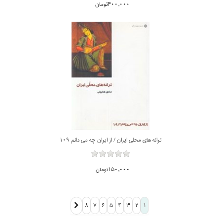
400,000تومان
ترانه هاي محلي ايران / از ايران چه مي دانم 109
150,000تومان
8
7
6
5
4
3
2
1