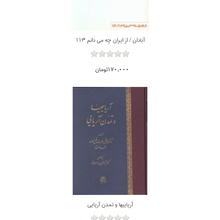
آبادان / از ايران چه مي دانم 113
170,000تومان
آرياييها و تمدن آريايي