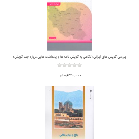
بررسي گويش هاي ايراني (نگاهي به گويش نامه ها و يادداشت هايي درباره چند گويش)
320,000تومان