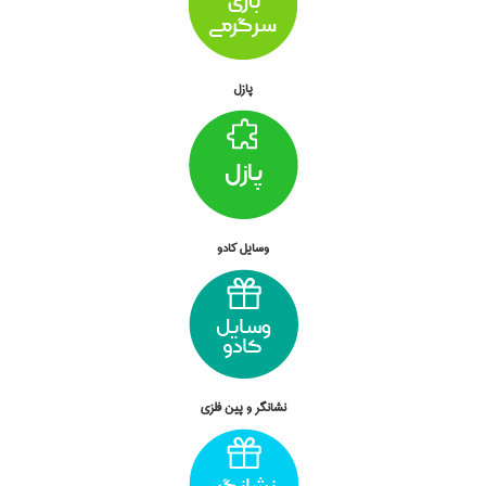
پازل
وسايل کادو
نشانگر و پين فلزي