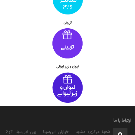
تزييني
ليوان و زير ليواني
ارتباط با ما
شعبۀ مرکزی: مشهد - خیابان ابن‌سینا - بین ابن‌سینا ۴و۶