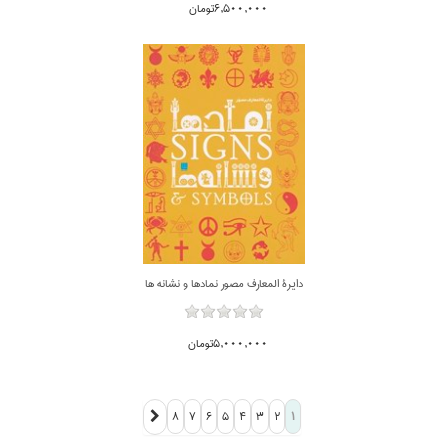
6,500,000تومان
دايرة المعارف مصور نمادها و نشانه ها
5,000,000تومان
8
7
6
5
4
3
2
1