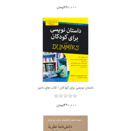
280,000تومان
داستان نويسي براي كودكان / كتاب هاي داميز
490,000تومان