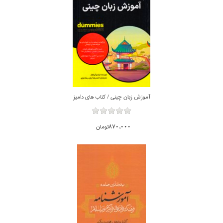
آموزش زبان چيني / كتاب هاي داميز
870,000تومان