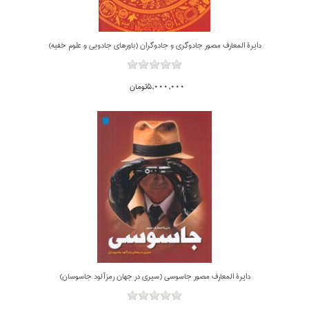
دايرة المعارف مصور جادوگري و جادوگران (باورهاي جادويي و علوم خفيه)
5,000,000تومان
دايرة المعارف مصور جاسوسي (سيري در جهان رمزآلود جاسوسان)