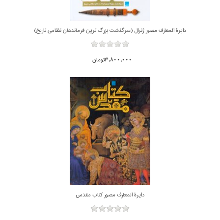
دايرة المعارف مصور ژنرال (سرگذشت بزرگ ترين فرماندهان نظامي تاريخ)
3,800,000تومان
دايرة المعارف مصور كتاب مقدس