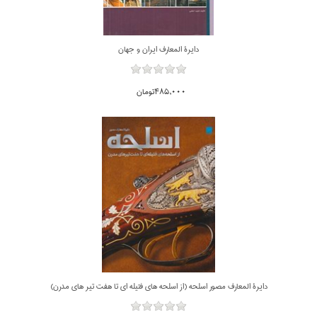
دايرة المعارف ايران و جهان
485,000تومان
دايرة المعارف مصور اسلحه (از اسلحه هاي فتيله اي تا هفت تير هاي مدرن)