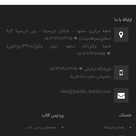
ارتباط با ما
شعبۀ مرکزی: مشهد - خیابان ابن‌سینا - بین ابن‌سینا ۴و۶
(مقابل‌سه‌راه‌ادبیات) ◄۰۵۱۳۸۴۸۲۴۲۵
شعبۀ وکیل‌آباد: مشهد -نبش وکیل‌آباد۳۴(چراغچی)
◄۰۵۱۳۸۹۳۵۷۵۵
فروشگاه اینترنتی ◄۰۵۱۳۸۴۸۲۴۲۵
پشتیبانی-سایت:داخلی۵
site@pardis-ketab.com
خدمات
پرديس كتاب
راهنمای فروشگاه
جمعه‌های پردیس کتاب