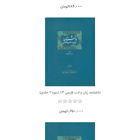
784,000تومان
دانشنامه زبان و ادب فارسي 13 (دوره 2 جلدي)
1,250,000تومان