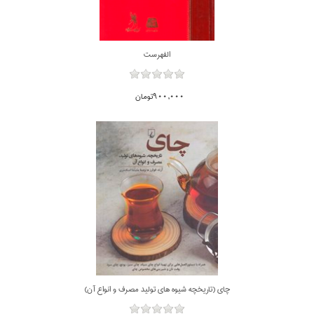
الفهرست
900,000تومان
چاي (تاريخچه شيوه هاي توليد مصرف و انواع آن)