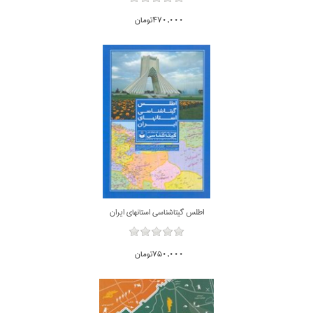
470,000تومان
اطلس گيتاشناسي استانهاي ايران
750,000تومان