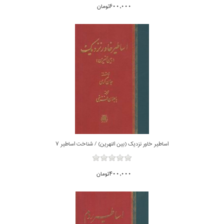
600,000تومان
اساطير خاور نزديك (بين النهرين) / شناخت اساطير 7
400,000تومان