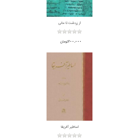
از زردشت تا ماني
200,000تومان
اساطير آفريقا