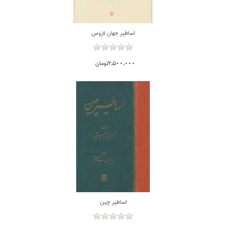
اساطير جهان لاروس
2,500,000تومان
اساطير چين