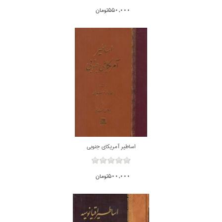
550,000تومان
اساطير آمريكاي جنوبي
500,000تومان