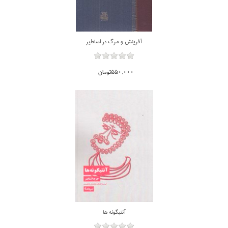
آفرينش و مرگ در اساطير
550,000تومان
آنتيگونه ها