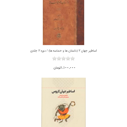
اساطير جهان 2 (داستان ها و حماسه ها) / دوره 2 جلدي
1,100,000تومان