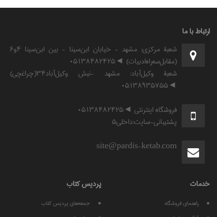
ارتباط با ما
شعبۀ مرکزی: مشهد - خیابان ابن‌سینا - بین ابن‌سینا ۴و۶
(مقابل‌سه‌راه‌ادبیات) ◄۰۵۱۳۸۴۸۲۴۲۵
شعبۀ وکیل‌آباد: مشهد -نبش وکیل‌آباد۳۴(چراغچی)
◄۰۵۱۳۸۹۳۵۷۵۵
فروشگاه اینترنتی ◄۰۵۱۳۸۴۸۲۴۲۵
پشتیبانی-سایت:داخلی۵
site@pardis-ketab.com
خدمات
پرديس كتاب
راهنمای فروشگاه
جمعه‌های پردیس کتاب