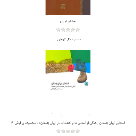
اساطير ايران
1,400,000تومان
اساطير ايران باستان (جنگي از اسطور ‌ها و اعتقادات در ايران باستان) / مجموعه ي آرش 3