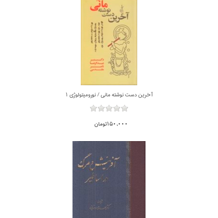
آخرين دست نوشته ماني / نوروميتولوژي 1
150,000تومان