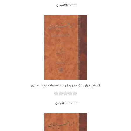
350,000تومان
اساطير جهان 1 (داستان ها و حماسه ها) / دوره 2 جلدي
1,100,000تومان