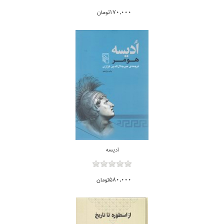
170,000تومان
اديسه
580,000تومان