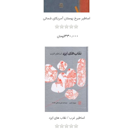
اساطير سرخ پوستان آمريكاي شمالي
330,000تومان
اساطير غرب / نقاب هاي ايزد