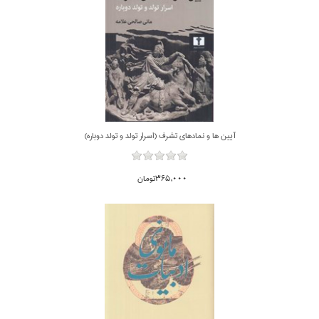
آيين ها و نمادهاي تشرف (اسرار تولد و تولد دوباره)
365,000تومان