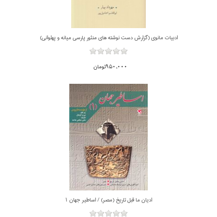
ادبيات مانوي (گزارش دست نوشته هاي منثور پارسي ميانه و پهلواني)
950,000تومان
اديان ما قبل تاريخ (مصر) / اساطير جهان 1