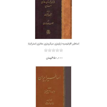
اساطير اقيانوسيه (پلينزي ميكرونزي ملانزي استراليا)
950,000تومان