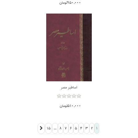
950,000تومان
اساطير مصر
510,000تومان
...
15
8
7
6
5
4
3
2
1