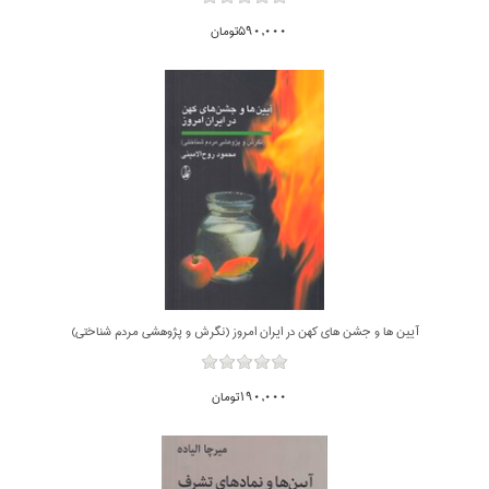
590,000تومان
آيين ها و جشن هاي كهن در ايران امروز (نگرش و پژوهشي مردم شناختي)
190,000تومان