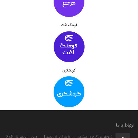
فرهنگ لغت
گردشگري
ارتباط با ما
شعبۀ مرکزی: مشهد - خیابان ابن‌سینا - بین ابن‌سینا ۴و۶