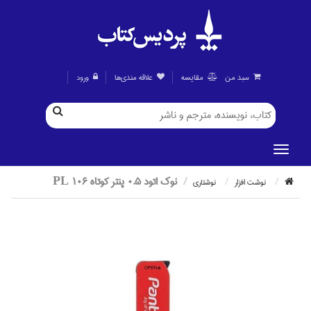
سبد من
مقايسه
علاقه مندی‌ها
ورود
نوك اتود 0.5 پنتر كوتاه PL 106
نوشت افزار
نوشتاري