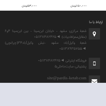
150,000تومان
53,000تومان
ارتباط با ما
شعبۀ مرکزی: مشهد - خیابان ابن‌سینا - بین ابن‌سینا ۴و۶
(مقابل‌سه‌راه‌ادبیات) ◄۰۵۱۳۸۴۸۲۴۲۵
شعبۀ وکیل‌آباد: مشهد -نبش وکیل‌آباد۳۴(چراغچی)
◄۰۵۱۳۸۹۳۵۷۵۵
فروشگاه اینترنتی ◄۰۵۱۳۸۴۸۲۴۲۵
پشتیبانی-سایت:داخلی۵
site@pardis-ketab.com
خدمات
پرديس كتاب
راهنمای فروشگاه
جمعه‌های پردیس کتاب