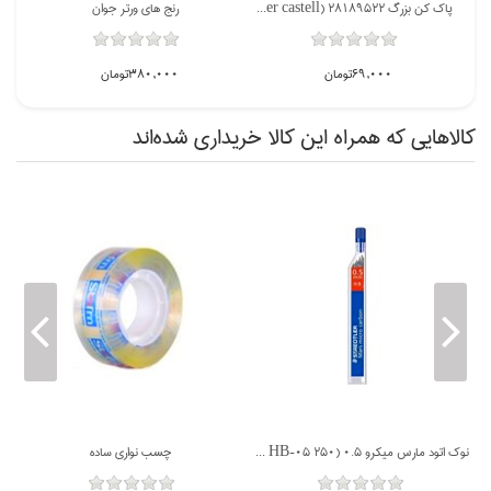
نوك اتود مارس ميكرو 0.5 (staedtler HB-05 250)
پاك كن بزرگ 28189522 (faber castell) قرمز
رنج هاي ورتر جوان
69,000تومان
380,000تومان
كالاهايي كه همراه اين كالا خريداري شده‌اند
ن بزرگ 28189522 (faber castell) قرمز
نوك اتود مارس ميكرو 0.5 (staedtler HB-05 250)
چسب نواري ساده