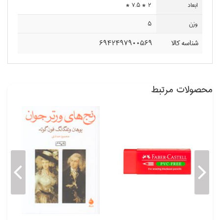
ابعاد
2 * 7.5 *
وزن
5
شناسه کالا
6942497900569
محصولات مرتبط