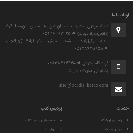
ارتباط با ما
شعبۀ مرکزی: مشهد - خیابان ابن‌سینا - بین ابن‌سینا ۴و۶
(مقابل‌سه‌راه‌ادبیات) ◄۰۵۱۳۸۴۸۲۴۲۵
شعبۀ وکیل‌آباد: مشهد -نبش وکیل‌آباد۳۴(چراغچی)
◄۰۵۱۳۸۹۳۵۷۵۵
فروشگاه اینترنتی ◄۰۵۱۳۸۴۸۲۴۲۵
پشتیبانی-سایت:داخلی۵
site@pardis-ketab.com
خدمات
پرديس كتاب
راهنمای فروشگاه
جمعه‌های پردیس کتاب
قوانين سايت
درباره ما