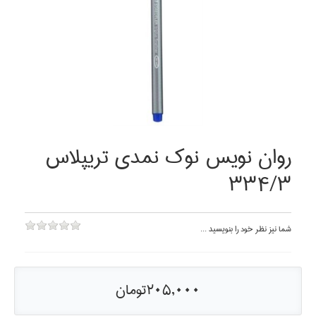
روان نويس نوك نمدي تريپلاس
334/3
شما نيز نظر خود را بنويسيد ...
205,000تومان