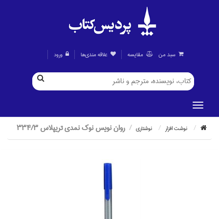
سبد من
مقايسه
علاقه مندی‌ها
ورود
روان نويس نوك نمدي تريپلاس 334/3
نوشت افزار
نوشتاري