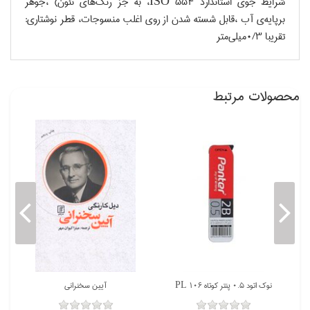
شرايط جوي استاندارد ISO 554، به جز رنگ‌هاي نئون) ،جوهر
برپايه‌ي آب ،قابل شسته شدن از روي اغلب منسوجات، قطر نوشتاري:
تقريبا 0/3ميلي‌متر
محصولات مرتبط
پاك كن بزرگ 28189522 (faber castell) قرمز
نوك اتود 0.5 پنتر كوتاه PL 106
آيين سخنراني