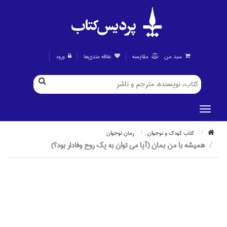
سبد من
مقايسه
علاقه مندی‌ها
ورود
كتاب كودك و نوجوان
رمان نوجوان
هميشه با من بمان (آيا مي توان به يك روح وفادار بود؟)