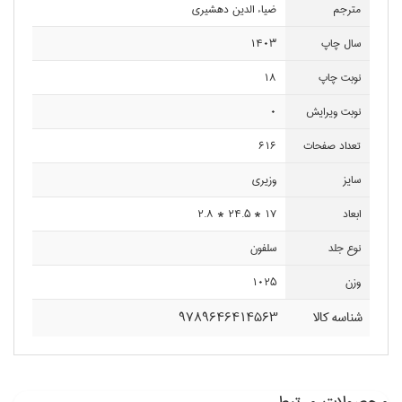
مترجم
ضياء الدين دهشيري
سال چاپ
1403
نوبت چاپ
18
نوبت ويرايش
0
تعداد صفحات
616
سايز
وزيري
ابعاد
17 * 24.5 * 2.8
نوع جلد
سلفون
وزن
1025
شناسه کالا
9789646414563