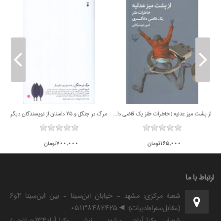
گاه ناچيزي مرگ (رمان درباره زندگاني محيي الدين ابن عربي)
از پشت ميز عدليه (خاطرات طنز يك قاضي دادگستري)
مرگ در جنگل و 25 داستان از نويسندگان ديگر
165,000تومان
700,000تومان
ارتباط با ما
شعبۀ مرکزی: مشهد - خیابان ابن‌سینا - بین ابن‌سینا ۴و۶
(مقابل‌سه‌راه‌ادبیات) ◄۰۵۱۳۸۴۸۲۴۲۵
شعبۀ وکیل‌آباد: مشهد -نبش وکیل‌آباد۳۴(چراغچی)