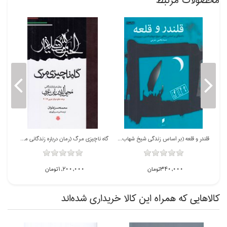
محصولات مرتبط
قلندر و قلعه (بر اساس زندگي شيخ شهاب الدين سهروردي)
گاه ناچيزي مرگ (رمان درباره زندگاني محيي الدين ابن عربي)
340,000تومان
1,200,000تومان
كالاهايي كه همراه اين كالا خريداري شده‌اند