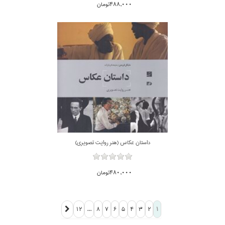
488,000تومان
داستان عكاس (هنر روايت تصويري)
480,000تومان
...
12
8
7
6
5
4
3
2
1