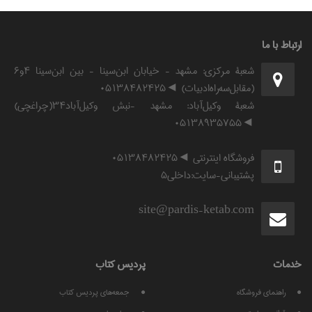
ارتباط با ما
شعبۀ مرکزی: مشهد - خیابان ابن‌سینا - بین ابن‌سینا ۴و۶
(مقابل‌سه‌راه‌ادبیات) ◄۰۵۱۳۸۴۸۲۴۲۵
شعبۀ وکیل‌آباد: مشهد -نبش وکیل‌آباد۳۴(چراغچی)
◄۰۵۱۳۸۹۳۵۷۵۵
فروشگاه اینترنتی ◄۰۵۱۳۸۴۸۲۴۲۵
پشتیبانی-سایت:داخلی۵
site@pardis-ketab.com
خدمات
پرديس كتاب
راهنمای فروشگاه
جمعه‌های پردیس کتاب