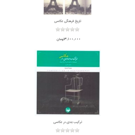
تاريخ فرهنگي عكاسي
3,100,000تومان
تركيب بندي در عكاسي