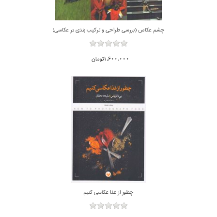
چشم عكاس (بررسي طراحي و تركيب بندي در عكاسي)
1,600,000تومان
چطور از غذا عكاسي كنيم