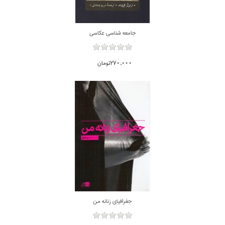
جامعه شناسي عكاسي
270,000تومان
جغرافياي زنانه من