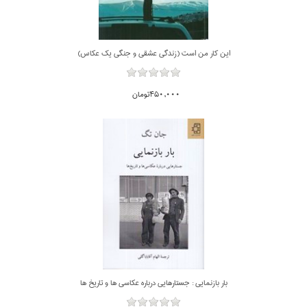
اين كار من است (زندگي عشقي و جنگي يك عكاس)
450,000تومان
بار بازنمايي : جستارهايي درباره عكاسي ها و تاريخ ها