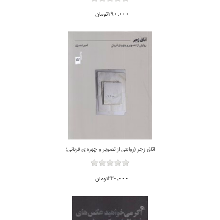
190,000تومان
اتاق زجر (روايتي از تصوير و چهره ي قرباني)
220,000تومان