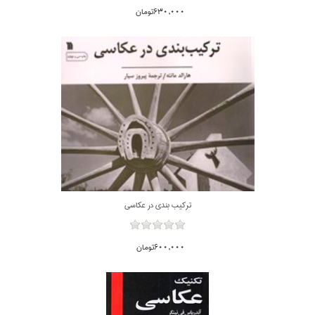
630,000تومان
تركيب بندي در عكاسي
600,000تومان