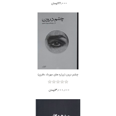
22,000تومان
چشم درون (پرتره هاي مهرداد دفتري)
3,000,000تومان