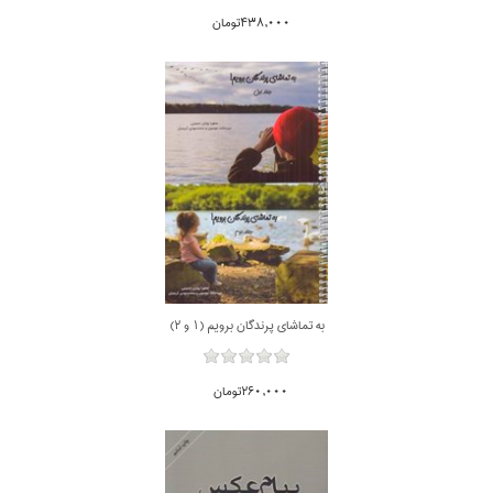
438,000تومان
به تماشاي پرندگان برويم (1 و 2)
260,000تومان