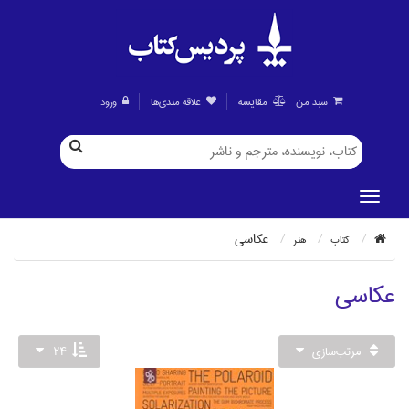
سبد من
مقايسه
علاقه مندی‌ها
ورود
عكاسي
كتاب
هنر
عكاسي
مرتب‌سازي
24