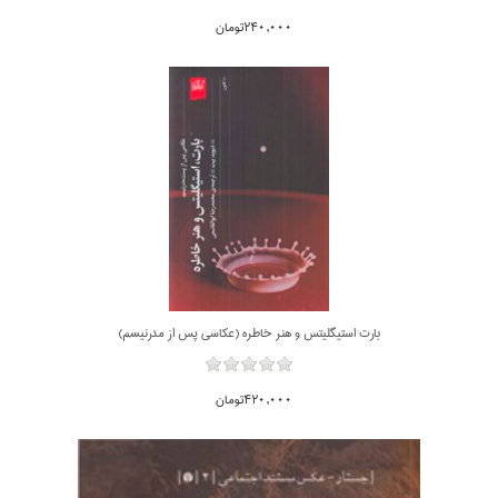
240,000تومان
بارت استيگليتس و هنر خاطره (عكاسي پس از مدرنيسم)
420,000تومان