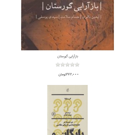
بازآرايي گورستان
272,000تومان