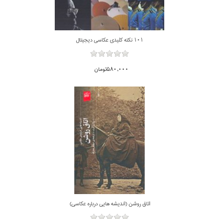
101 نكته كليدي عكاسي ديجيتال
580,000تومان
اتاق روشن (انديشه هايي درباره عكاسي)