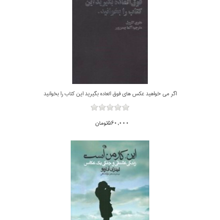
اگر مي خواهيد عكس هاي فوق العاده بگيريد اين كتاب را بخوانيد
560,000تومان