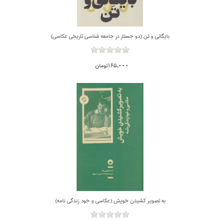
بايگاني و تن (دو جستار در جامعه شناسي تاريخي عكاسي)
165,000تومان
به تصوير كشيدن خويش (عكاسي و خود زندگي نامه)