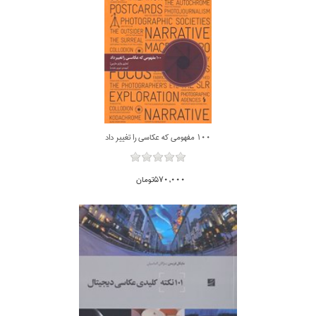
100 مفهومي كه عكاسي را تغيير داد
570,000تومان