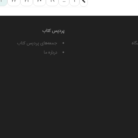
23
22
21
20
19
...
1
پرديس كتاب
گاه
جمعه‌های پردیس کتاب
درباره ما