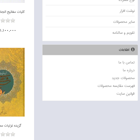
نوشت افزار
ساير محصولات
1,100,000تومان
تقويم و سالنامه
اطلاعات
ناموجود
تماس با ما
درباره ما
محصولات جدید
فهرست مقایسه محصولات
قوانين سايت
گزيده غزليات س