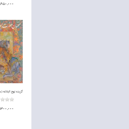
950,000تومان
ناموجود
300,000تومان