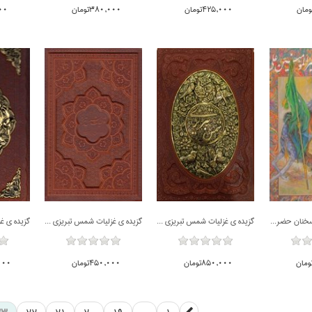
425,000تومان
380,000تومان
,000
ناموجود
ناموجود
ناموجود
گزيده نهج البلاغه (سخنان حضرت اميرالمومنين) قابدار
گزيده ي غزليات شمس تبريزي (جلد چرم و مس - با قاب كشويي)
گزيده ي غزليات شمس تبريزي (جلد چرمي - با قاب كشويي)
850,000تومان
450,000تومان
0,000