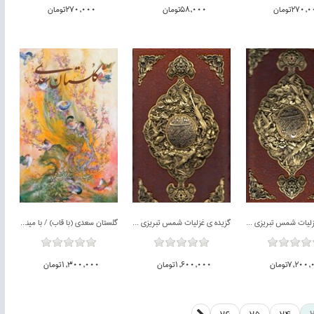
270تومان
58,000تومان
270,000تومان
ناموجود
ناموجود
گزيده ي غزليات شمس تبريزي (چرم و مس - با جعبه)
گزيده ي غزليات شمس تبريزي (چرم و مس - با قاب كشويي)
گلستان سعدي (با قاب) / با مينياتورهاي استاد محمود فرشچيان
7,20تومان
1,600,000تومان
1,300,000تومان