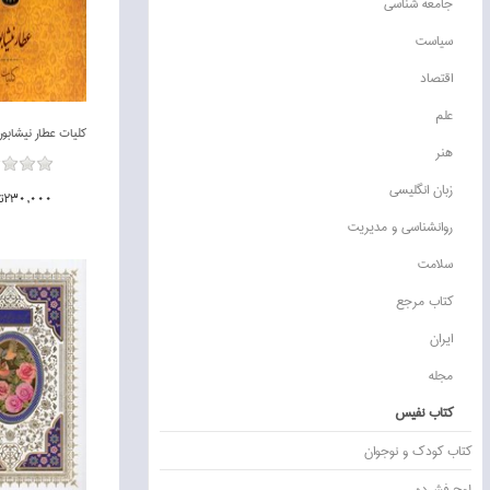
جامعه شناسي
سياست
اقتصاد
علم
هنر
زبان انگليسي
230,000تومان
روانشناسي و مديريت
سلامت
ناموجود
كتاب مرجع
ايران
مجله
كتاب نفيس
كتاب كودك و نوجوان
لوح فشرده