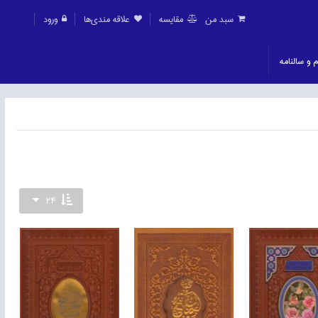
سبد من
مقايسه
علاقه مندی‌ها
ورود
م و سالنامه
24
ناموجود
ناموجود