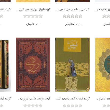
كليات مفاتيح الجنان (سفيد - با قاب كشويي)
گزيده اي از داستان هاي مثنوي و غزليات شمس تبريزي
گزيده اي از ديوان شمس تبريزي (با قاب)
550,000تومان
90,000تومان
000
ناموجود
ناموجود
ناموجود
عدي شيرازي
گزيده غزليات شمس تبريزي (با جعبه فلزي)
گزيده غزليات شمس تبريزي (جلد چرمي)