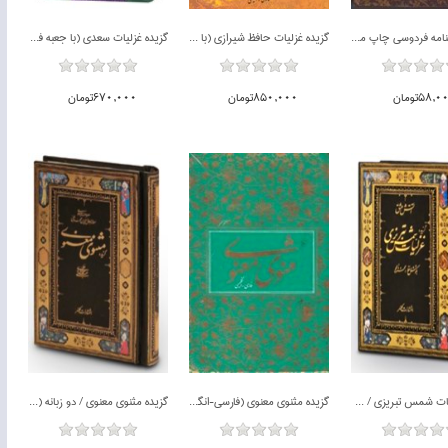
گزيده شاهنامه فردوسي چاپ مسكو (فارسي-انگليسي) / با قاب
گزيده غزليات حافظ شيرازي (با قاب)
گزيده غزليات سعدي (با جعبه فلزي)
58,تومان
850,000تومان
670,000تومان
ناموجود
ناموجود
گزيده غزليات شمس تبريزي / دو زبانه (جيبي)
گزيده مثنوي معنوي (فارسي-انگليسي) / با قاب
گزيده مثنوي معنوي / دو زبانه (جيبي)