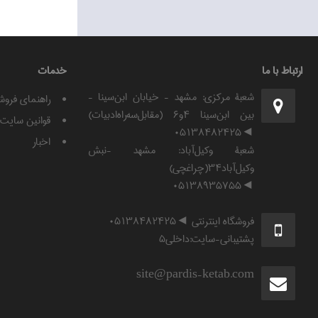
ارتباط با ما
خدمات
شعبۀ مرکزی: مشهد - خیابان ابن‌سینا -
راهنمای فروش
بین ابن‌سینا ۴و۶ (مقابل‌سه‌راه‌ادبیات)
قوانين سايت
◄۰۵۱۳۸۴۸۲۴۲۵
اخبار
شعبۀ وکیل‌آباد: مشهد -نبش
وکیل‌آباد۳۴(چراغچی)
◄۰۵۱۳۸۹۳۵۷۵۵
فروشگاه اینترنتی ◄۰۵۱۳۸۴۸۲۴۲۵
پشتیبانی-سایت:داخلی۵
site@pardis-ketab.com