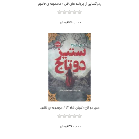
رمزگشايي از پرونده هاي قتل / مجموعه ي فانتوم
550,000تومان
ستيز دو تاج (شبان شاه 2) / مجموعه ي فانتوم
390,000تومان