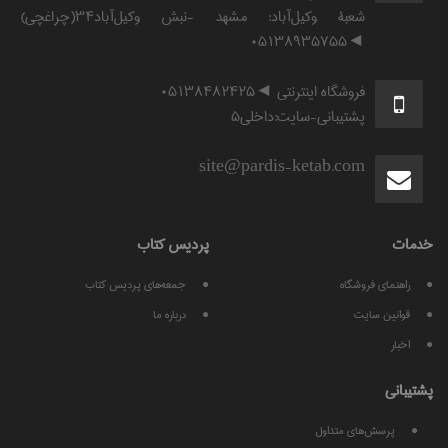
شعبۀ وکیل‌آباد: مشهد -نبش وکیل‌آباد۳۴(چراغچی)
◄۰۵۱۳۸۹۳۵۷۵۵
فروشگاه اینترنتی ◄۰۵۱۳۸۴۸۲۴۲۵
پشتیبانی-سایت:داخلی۵
site@pardis-ketab.com
خدمات
پرديس كتاب
راهنمای فروشگاه
جمعه‌های پردیس کتاب
قوانين سايت
درباره ما
اخبار
پشتيبانی
پرسش‌های متداول