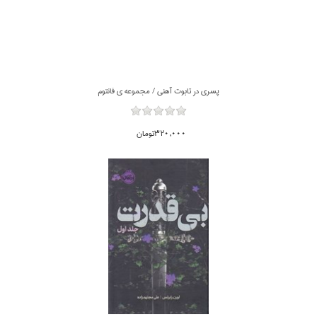
پسري در تابوت آهني / مجموعه ي فانتوم
320,000تومان