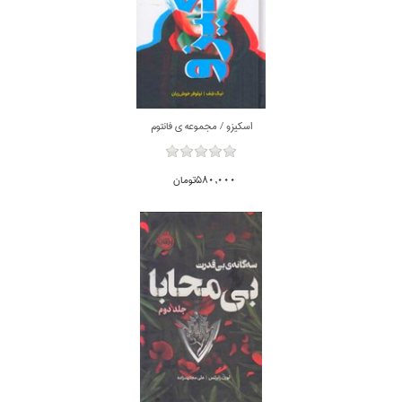
اسكيزو / مجموعه ي فانتوم
580,000تومان