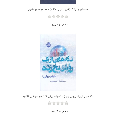
معماي ورا وانگ (قتل در چاي خانه) / مجموعه ي فانتوم
310,000تومان
تكه هايي از يك روياي يخ زده (حباب برفي 1) / مجموعه ي فانتوم
400,000تومان