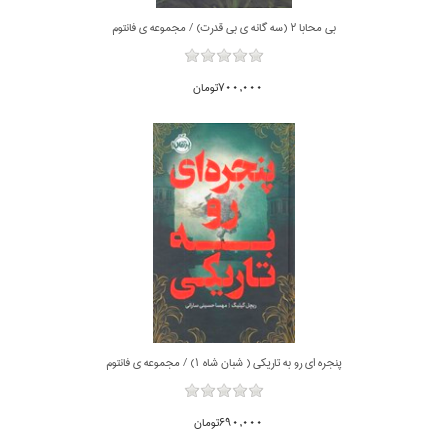
بي محابا 2 (سه گانه ي بي قدرت) / مجموعه ي فانتوم
700,000تومان
پنجره اي رو به تاريكي ( شبان شاه 1) / مجموعه ي فانتوم
690,000تومان