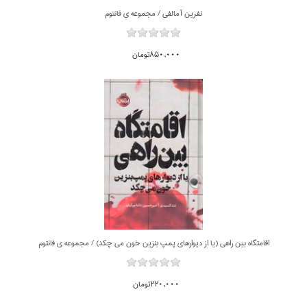
نفرين آمالفي / مجموعه ي فانتوم
850,000تومان
ناموجود
اقامتگاه بين راهي (يا از ديوارهاي پمپ بنزين خون مي چكد) / مجموعه ي فانتوم
220,000تومان