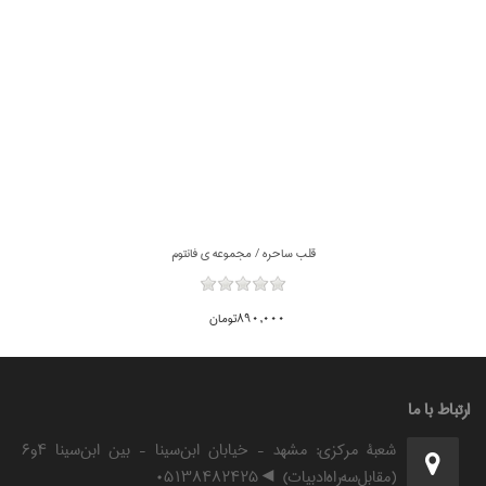
قلب ساحره / مجموعه ي فانتوم
890,000تومان
ارتباط با ما
شعبۀ مرکزی: مشهد - خیابان ابن‌سینا - بین ابن‌سینا ۴و۶
(مقابل‌سه‌راه‌ادبیات) ◄۰۵۱۳۸۴۸۲۴۲۵