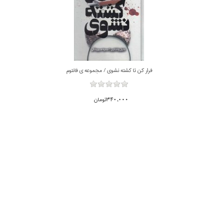
فرار كن تا كشته نشوي / مجموعه ي فانتوم
340,000تومان