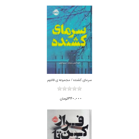
سرماي كشنده / مجموعه ي فانتوم
340,000تومان