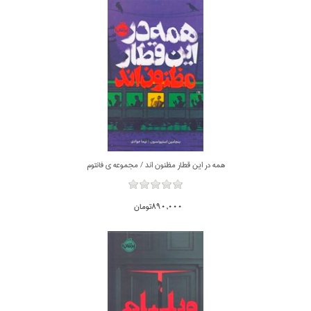
همه در اين قطار مظنون اند / مجموعه ي فانتوم
890,000تومان