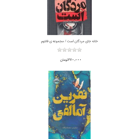
خانه جاي مردگان است / مجموعه ي فانتوم
270,000تومان
ناموجود