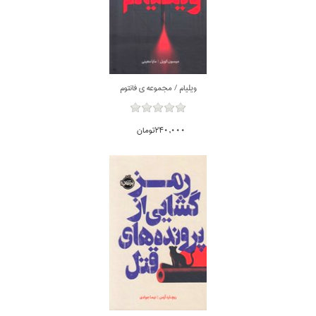
ويليام / مجموعه ي فانتوم
240,000تومان