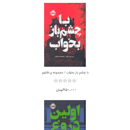
با چشم باز بخواب / مجموعه ي فانتوم
950,000تومان