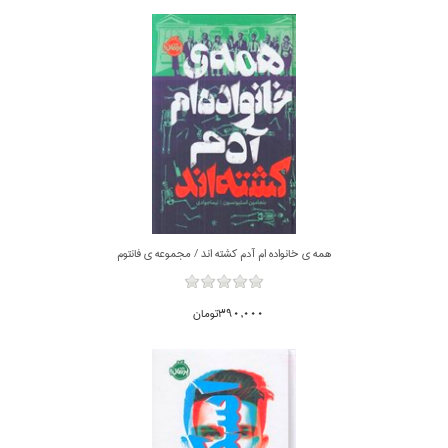
همه ي خانواده ام آدم كشته اند / مجموعه ي فانتوم
390,000تومان