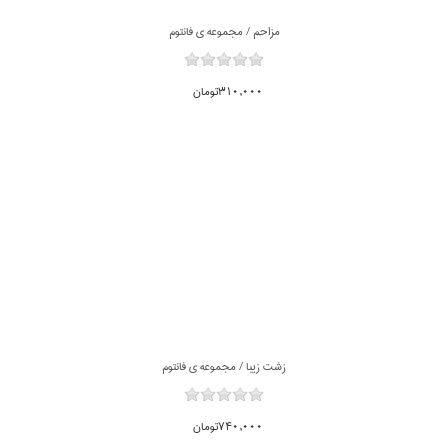
مزاحم / مجموعه ي فانتوم
310,000تومان
زشت زيبا / مجموعه ي فانتوم
740,000تومان