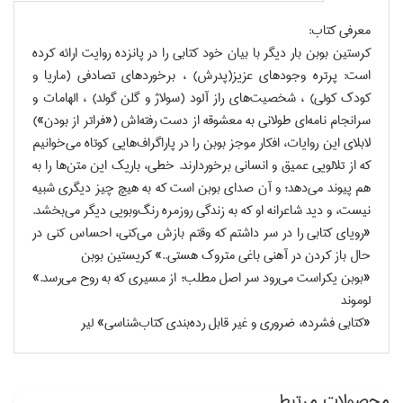
معرفي كتاب:
کرستين بوبن بار ديگر با بيان خود کتابي را در پانزده روايت ارائه کرده
است: پرتره وجودهاي عزيز(پدرش) ، برخوردهاي تصادفي (ماريا و
کودک کولي) ، شخصيت‌هاي راز آلود (سولاژ و گلن گولد) ، الهامات و
سرانجام نامه‌اي طولاني به معشوقه از دست رفته‌اش («فراتر از بودن»)
لابلاي اين روايات، افکار موجز بوبن را در پاراگراف‌هايي کوتاه مي‌خوانيم
که از تلالويي عميق و انساني برخوردارند. خطي، باريک اين متن‌ها را به
هم پيوند مي‌دهد؛ و آن صداي بوبن است که به هيچ چيز ديگري شبيه
نيست، و ديد شاعرانه او که به زندگي روزمره رنگ‌وبويي ديگر مي‌بخشد.
«روياي کتابي را در سر داشتم که وقتم بازش مي‌کني، احساس کني در
حال باز کردن در آهني باغي متروک هستي..» کريستين بوبن
«بوبن يکراست مي‌رود سر اصل مطلب؛ از مسيري که به روح مي‌رسد.»
لوموند
«کتابي فشرده، ضروري و غير قابل رده‌بندي کتاب‌شناسي» لير
محصولات مرتبط