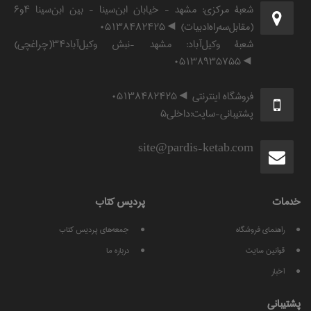
شعبۀ مرکزی: مشهد - خیابان ابن‌سینا - بین ابن‌سینا ۴و۶
(مقابل‌سه‌راه‌ادبیات) ◄۰۵۱۳۸۴۸۲۴۲۵
شعبۀ وکیل‌آباد: مشهد -نبش وکیل‌آباد۳۴(چراغچی)
◄۰۵۱۳۸۹۳۵۷۵۵
فروشگاه اینترنتی ◄۰۵۱۳۸۴۸۲۴۲۵
پشتیبانی-سایت:داخلی۵
site@pardis-ketab.com
خدمات
پرديس كتاب
راهنمای فروشگاه
جمعه‌های پردیس کتاب
قوانين سايت
درباره ما
اخبار
پشتيبانی