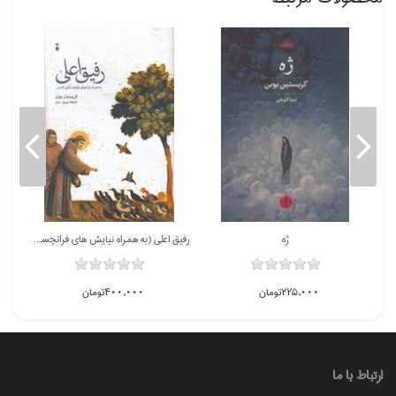
ژه
رفيق اعلي (به همراه نيايش هاي فرانچسكوي قديس)
225,000تومان
400,000تومان
ارتباط با ما