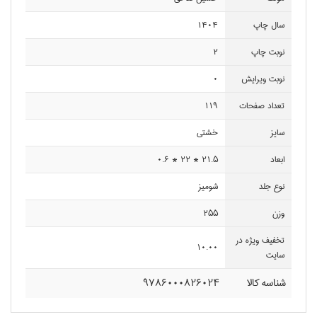
سال چاپ
1404
نوبت چاپ
2
نوبت ويرايش
0
تعداد صفحات
119
سايز
خشتي
ابعاد
21.5 * 22 * 0.6
نوع جلد
شوميز
وزن
255
تخفيف ويژه در
10.00
سايت
شناسه کالا
9786000826024