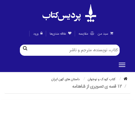
سبد من
مقايسه
علاقه مندی‌ها
ورود
كتاب كودك و نوجوان
داستان هاي کهن ايران
12 قصه ي تصويري از شاهنامه