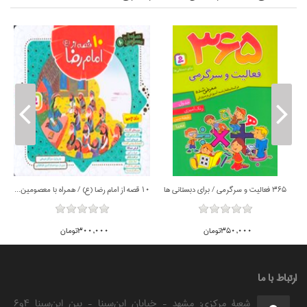
شعرهايي درباره ي نيكي به پدر و مادر / ما كودكان مسلمان 4
365 فعاليت و سرگرمي / براي دبستاني ها
10 قصه از امام رضا (ع) / همراه با معصومين 10
350,000تومان
300,000تومان
ارتباط با ما
شعبۀ مرکزی: مشهد - خیابان ابن‌سینا - بین ابن‌سینا ۴و۶