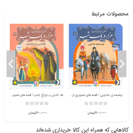
محصولات مرتبط
12 قصه از شاهنامه / قصه هاي قشنگ و قديمي 1
چشمه ي جادويي / قصه هاي تصويري از هزار و يك شب 8
علاء الدين و چراغ جادو / قصه هاي تصويري از هزار و يك شب 4
70,000تومان
70,000تومان
كالاهايي كه همراه اين كالا خريداري شده‌اند