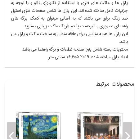
پازل ها و ماكت هاي فلزي با استفاده از تكنولوژي نانو و با توجه به
جزئيات كامل ساخته شده اند، اين پازل ها شامل صفحات فلزي استيل
ضد زنگ براق مي باشند كه به آساني ميتوان به كمك برگه هاي
راهنماي تصويري و انبردست يا دم باريك ماكت زيبايي بسازيد.
اين پازل ها هديه مناسبي براي علاقه مندان به ساخت ماكت و پازل مي
باشد.
محتويات بسته شامل پنج صفحه قطعات و برگه راهنما مي باشد.
ابعاد پازل ساخته شده: 19×5.2×16.2 سانتي متر
محصولات مرتبط