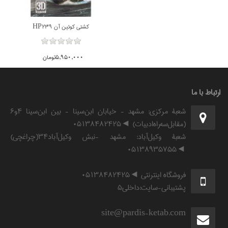
كشتي كوئين آن HP239
5,950,000تومان
ارتباط با ما
شعبۀ مرکزی: مشهد - خیابان ابن‌سینا - بین ابن‌سینا ۴و۶
(مقابل‌سه‌راه‌ادبیات) ◄۰۵۱۳۸۴۸۲۴۲۵
شعبۀ وکیل‌آباد: مشهد -نبش وکیل‌آباد۳۴(چراغچی)
◄۰۵۱۳۸۹۳۵۷۵۵
فروشگاه اینترنتی ◄۰۵۱۳۸۴۸۲۴۲۵
پشتیبانی-سایت:داخلی۵
site@pardis-ketab.com