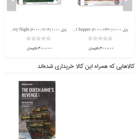
پازل 1000 The Last Supper (6000-1320)
پازل 1000 The Starry Night (6000-1204)
5,300,000تومان
5,300,000تومان
كالاهايي كه همراه اين كالا خريداري شده‌اند
ناموجود