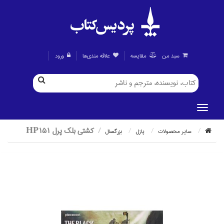
سبد من
مقايسه
علاقه مندی‌ها
ورود
كشتي بلك پرل HP151
ساير محصولات
پازل
بزرگسال