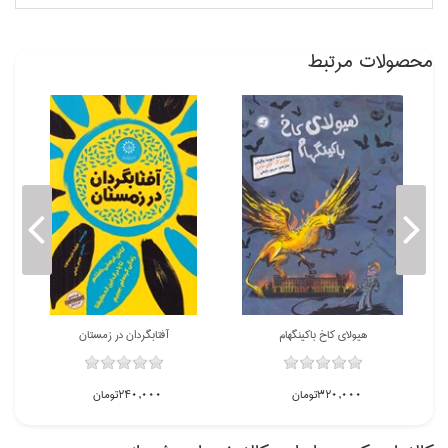
محصولات مرتبط
هيولاي كاخ باكينگهام
آفتابگردان در زمستان
320,000تومان
240,000تومان