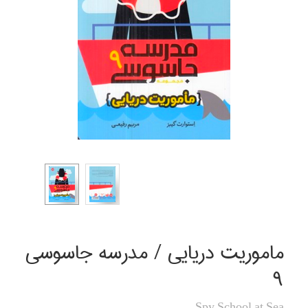
ماموريت دريايي / مدرسه جاسوسي
9