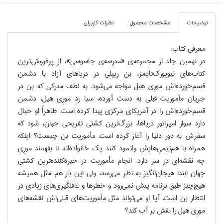
توضيحات
مشخصات محصول
نظرات کاربران
معرفي كتاب:
در نهمين جلد از مجموعه‌ي «مدرسه‌ي جاسوسي»، از پرفروش‌ترين
کتاب‌هاي نيويورک‌تايمز، بن ريپلي در درياهاي آزاد با دشمن
قسم‌خورده‌اش مورِي هيل مواجه مي‌شود. به لطف مدرکي که بن در
جريان مأموريت قبلي به دست آورده، سيا ردِ مورِي هيل، دشمن
قسم‌خورده‌اش را در آمريکاي مرکزي پيدا کرده است. ظاهراً او خيال
دارد سوار امپراتور درياها، بزرگ‌ترين کشتي تفريحي جهان، شود که
سفرش به دور دنيا را آغاز کرده است. مأموريت بن چيست؟ اينکه
همراه با هم‌تيمي‌هايش وانمود کنند يک خانواده‌اند تا بفهمند مورِي
چه نقشه‌اي در سر دارد. انجام مأموريت در خيره‌کننده‌ترين کشتي
جهان ابتدا هيجان‌انگيز به نظر مي‌رسد، ولي اين بار هم مثل هميشه
هيچ‌چيز طبق برنامه پيش نمي‌رود و خطرها و غافلگيري‌هاي زيادي در
انتظار بن است. آيا او مي‌تواند مثل مأموريت‌هاي قبلي‌اش نقشه‌هاي
مورِي هيل را نقش بر آب کند؟