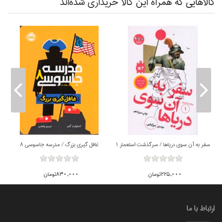
كالاهايي كه همراه اين كالا خريداري شده‌اند
ناموجود
سفر به آن سوي درياها / سرگذشت استعمار 1
غافل گيري بزرگ / مدرسه جاسوسي 8
225,000تومان
830,000تومان
ارتباط با ما