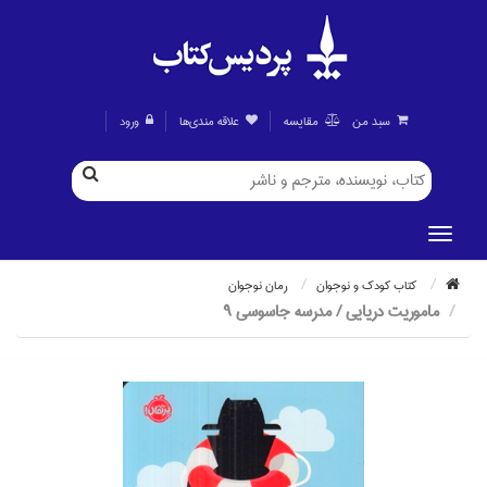
سبد من
مقايسه
علاقه مندی‌ها
ورود
كتاب كودك و نوجوان
رمان نوجوان
ماموريت دريايي / مدرسه جاسوسي 9