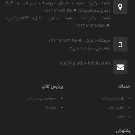
شعبۀ مرکزی: مشهد - خیابان ابن‌سینا - بین ابن‌سینا ۴و۶
(مقابل‌سه‌راه‌ادبیات) ◄۰۵۱۳۸۴۸۲۴۲۵
شعبۀ وکیل‌آباد: مشهد -نبش وکیل‌آباد۳۴(چراغچی)
◄۰۵۱۳۸۹۳۵۷۵۵
فروشگاه اینترنتی ◄۰۵۱۳۸۴۸۲۴۲۵
پشتیبانی-سایت:داخلی۵
site@pardis-ketab.com
خدمات
پرديس كتاب
راهنمای فروشگاه
جمعه‌های پردیس کتاب
قوانين سايت
درباره ما
اخبار
پشتيبانی