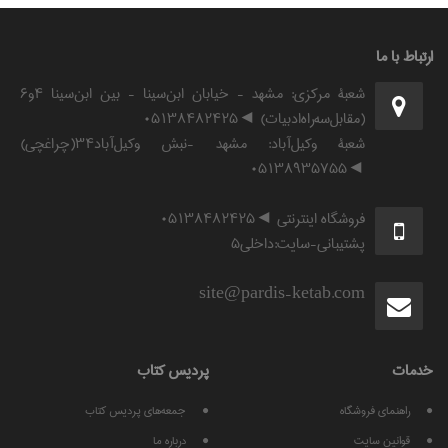
ارتباط با ما
شعبۀ مرکزی: مشهد - خیابان ابن‌سینا - بین ابن‌سینا ۴و۶
(مقابل‌سه‌راه‌ادبیات) ◄۰۵۱۳۸۴۸۲۴۲۵
شعبۀ وکیل‌آباد: مشهد -نبش وکیل‌آباد۳۴(چراغچی)
◄۰۵۱۳۸۹۳۵۷۵۵
فروشگاه اینترنتی ◄۰۵۱۳۸۴۸۲۴۲۵
پشتیبانی-سایت:داخلی۵
site@pardis-ketab.com
خدمات
پرديس كتاب
راهنمای فروشگاه
جمعه‌های پردیس کتاب
قوانين سايت
درباره ما