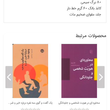
80 برگ سيمي
كاغذ بالك 60 گرم خط دار
جلد: مقواي ضخيم مات
محصولات مرتبط
محاوره اي در هويت شخصي و جاودانگي
يك گفت و گوي سه نفره درباره خير و شر و وجود خدا