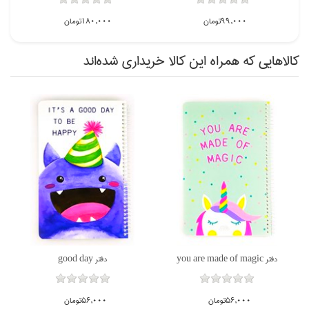
99,000تومان
180,000تومان
كالاهايي كه همراه اين كالا خريداري شده‌اند
ناموجود
ناموجود
دفتر you are made of magic
دفتر good day
56,000تومان
56,000تومان