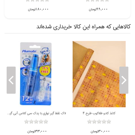
99,000تومان
180,000تومان
كالاهايي كه همراه اين كالا خريداري شده‌اند
ناموجود
ناموجود
كاغذ كادو طلاکوب طرح 4
لاك غلط گير نواري با يدك سي كلاس آبي گيره دار
30,000تومان
33,000تومان