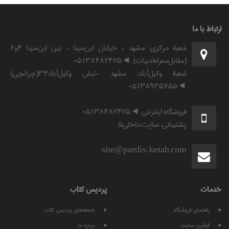
ارتباط با ما
شعبۀ مرکزی: مشهد - خیابان ابن‌سینا - بین ابن‌سینا ۴و۶
(مقابل‌سه‌راه‌ادبیات) ◄۰۵۱۳۸۴۸۲۴۲۵
شعبۀ وکیل‌آباد: مشهد -نبش وکیل‌آباد۳۴(چراغچی)
◄۰۵۱۳۸۹۳۵۷۵۵
فروشگاه اینترنتی ◄۰۵۱۳۸۴۸۲۴۲۵
پشتیبانی-سایت:داخلی۵
site@pardis-ketab.com
خدمات
پرديس كتاب
راهنمای فروشگاه
جمعه‌های پردیس کتاب
قوانين سايت
درباره ما