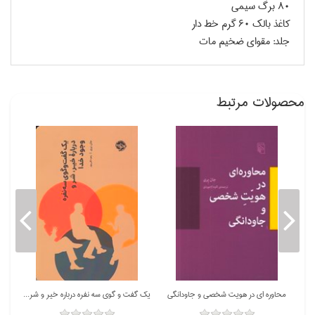
80 برگ سيمي
كاغذ بالك 60 گرم خط دار
جلد: مقواي ضخيم مات
محصولات مرتبط
محاوره اي در هويت شخصي و جاودانگي
يك گفت و گوي سه نفره درباره خير و شر و وجود خدا