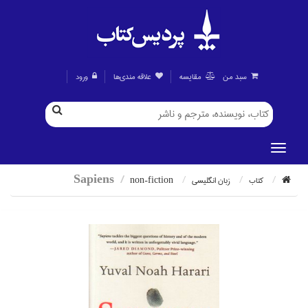
سبد من
مقايسه
علاقه مندی‌ها
ورود
Sapiens
كتاب
زبان انگليسي
non-fiction