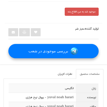
موجود شد به من اطلاع بده
تولید کننده:
معيار علم
بررسی موجودی در شعب
مشخصات محصول
نظرات کاربران
زبان
انگليسي
نويسنده
yuval noah harari - يووال نوح هراري
مؤلف
yuval noah harari - يووال نوح هراري