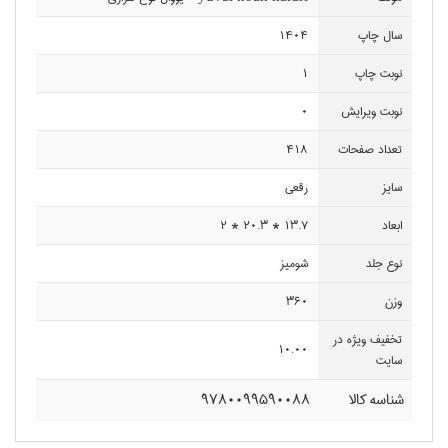
سال چاپ
1404
نوبت چاپ
1
نوبت ويرايش
0
تعداد صفحات
418
سايز
رقعي
ابعاد
13.7 * 20.3 * 2
نوع جلد
شوميز
وزن
360
تخفيف ويژه در
10.00
سايت
شناسه کالا
9780099590088