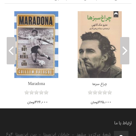
ناموجود
چراغ سبزها
Maradona
625,000تومان
426,000تومان
ارتباط با ما
شعبۀ مرکزی: مشهد - خیابان ابن‌سینا - بین ابن‌سینا ۴و۶