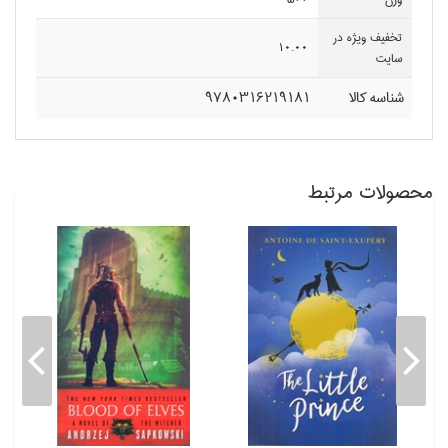
تخفيف ويژه در
10.00
سايت
شناسه کالا
9780316219181
محصولات مرتبط