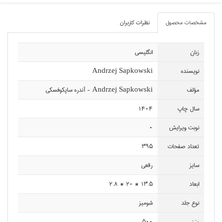
مشخصات محصول
نظرات کاربران
زبان
انگليسي
نويسنده
Andrzej Sapkowski
مؤلف
Andrzej Sapkowski - آندره ساپكوفسكي
سال چاپ
1404
نوبت ويرايش
0
تعداد صفحات
395
سايز
رقعي
ابعاد
13.5 * 20 * 2.8
نوع جلد
شوميز
وزن
500