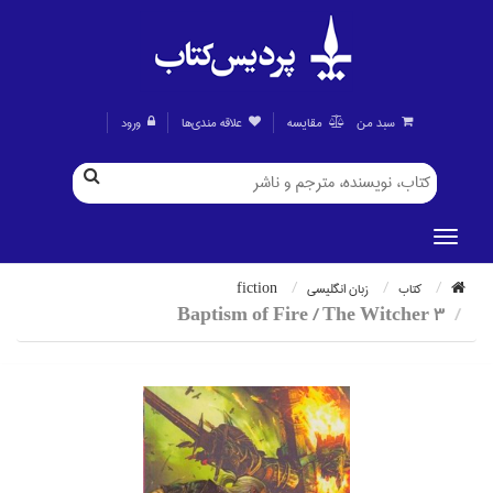
سبد من
مقايسه
علاقه مندی‌ها
ورود
كتاب
زبان انگليسي
fiction
Baptism of Fire / The Witcher 3