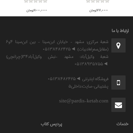
77,000تومان
800,000تومان
ارتباط با ما
شعبۀ مرکزی: مشهد - خیابان ابن‌سینا - بین ابن‌سینا ۴و۶
(مقابل‌سه‌راه‌ادبیات) ◄۰۵۱۳۸۴۸۲۴۲۵
شعبۀ وکیل‌آباد: مشهد -نبش وکیل‌آباد۳۴(چراغچی)
◄۰۵۱۳۸۹۳۵۷۵۵
فروشگاه اینترنتی ◄۰۵۱۳۸۴۸۲۴۲۵
پشتیبانی-سایت:داخلی۵
site@pardis-ketab.com
خدمات
پرديس كتاب