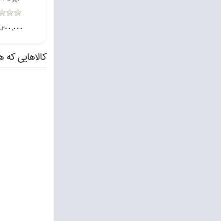
5,300,000تومان
1,550,000تومان
2,200,000توما
كالاهايي كه ه