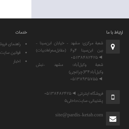
ارتباط با ما
خدمات
شعبۀ مرکزی: مشهد - خیابان ابن‌سینا -
راهنمای فروش
بین ابن‌سینا ۴و۶ (مقابل‌سه‌راه‌ادبیات)
قوانين سايت
◄۰۵۱۳۸۴۸۲۴۲۵
اخبار
شعبۀ وکیل‌آباد: مشهد -نبش
وکیل‌آباد۳۴(چراغچی)
◄۰۵۱۳۸۹۳۵۷۵۵
فروشگاه اینترنتی ◄۰۵۱۳۸۴۸۲۴۲۵
پشتیبانی-سایت:داخلی۵
site@pardis-ketab.com