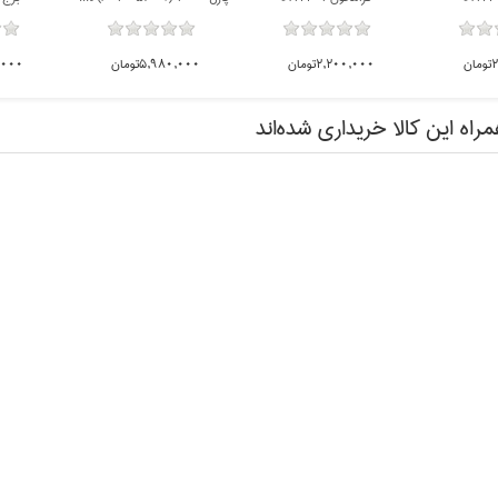
ن
2,200,000تومان
5,980,000تومان
50,000
مراه اين كالا خريداري شده‌اند