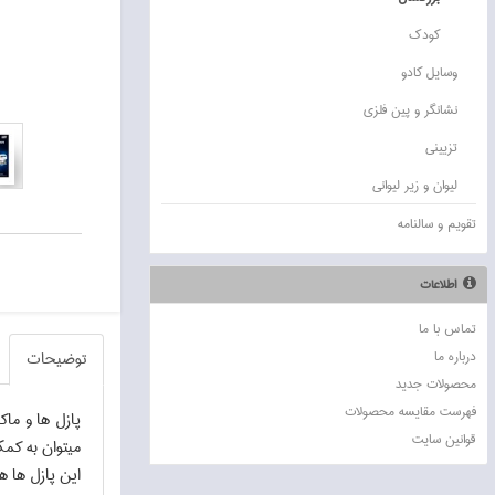
کودک
وسايل کادو
نشانگر و پين فلزي
تزييني
ليوان و زير ليواني
تقويم و سالنامه
اطلاعات
تماس با ما
درباره ما
توضيحات
محصولات جدید
فهرست مقایسه محصولات
پازل ها و ماك
قوانين سايت
ميتوان به كمك
اين پازل ها ه