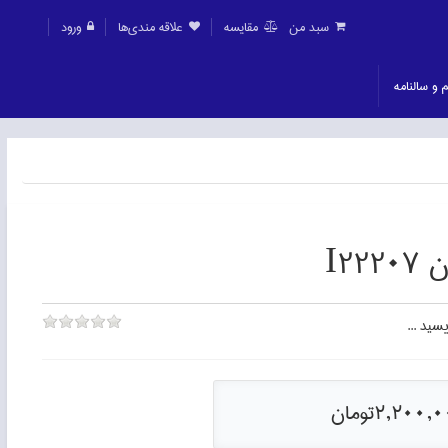
سبد من
مقايسه
علاقه مندی‌ها
ورود
م و سالنامه
I22
سيد ...
2,200,تومان