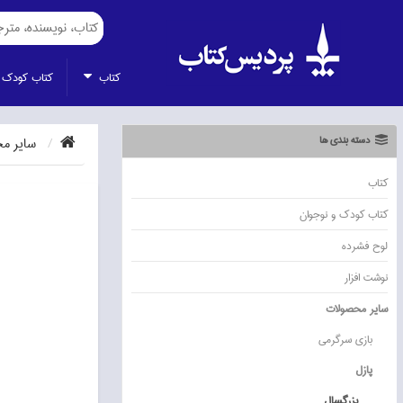
كتاب
كتاب كودك 
دسته بندی ها
ساير م
كتاب
كتاب كودك و نوجوان
لوح فشرده
نوشت افزار
ساير محصولات
بازي سرگرمي
پازل
بزرگسال