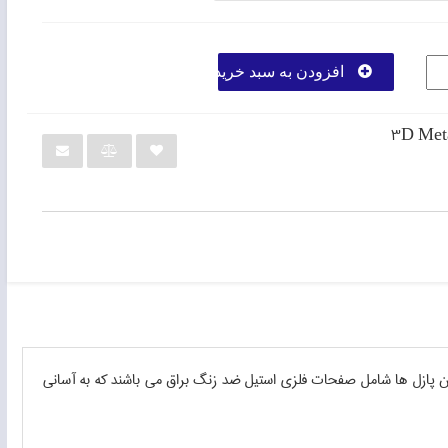
افزودن به سبد خرید
3D Meta
 اين پازل ها شامل صفحات فلزي استيل ضد زنگ براق مي باشند كه به آساني