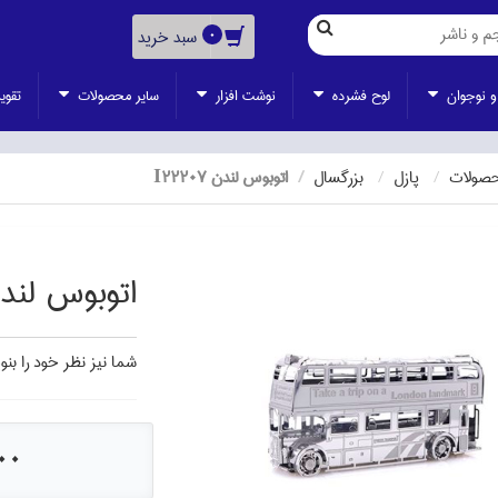
سبد خرید
0
و نوجوان
لوح فشرده
نوشت افزار
ساير محصولات
تقوي
حصولات
پازل
بزرگسال
اتوبوس لندن I22207
اتوبوس لندن 207
شما نيز نظر خود را بنوي
000