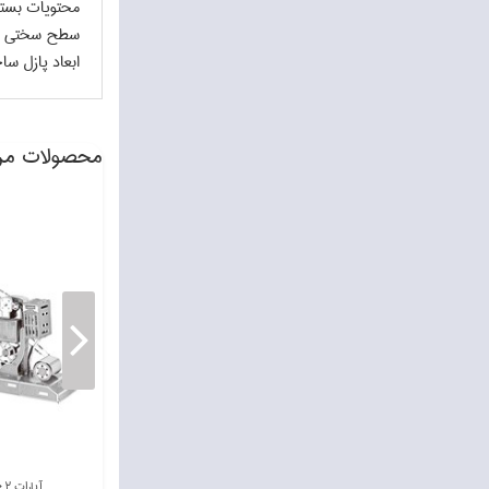
محتويات بسته
سطح سختي م
ابعاد پازل ساخته شده 5.7×9
محصولات مر
پازل 1000 Creation of Adam / Detail (6000-2016)
بيگ بن لندن B11141
آپارات N12202