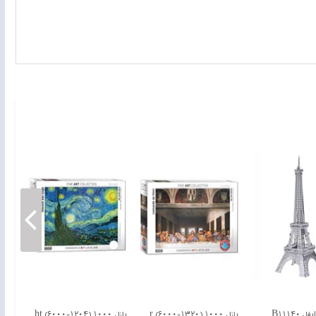
ل B11140
پازل 1000 The Last Supper (6000-1320)
پازل 1000 The Starry Night (6000-1204)