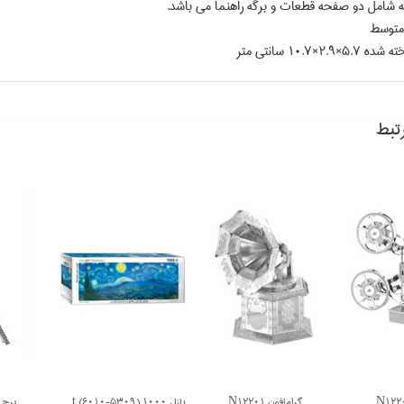
 شامل دو صفحه قطعات و برگه راهنما مي باشد.
توسط
2.×10.7 سانتي متر
تبط
گرامافون N12201
پازل 1000 Starry Night (6010-5309)
برج ايف