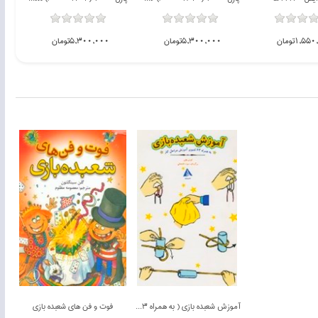
1,5تومان
5,300,000تومان
5,300,000تومان
ناموجود
آموزش شعبده بازي ( به همراه 63 تصوير آموزش مراحل كار )
فوت و فن هاي شعبده بازي